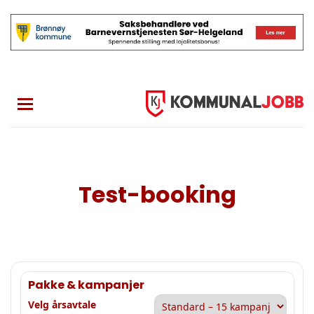
Skip
to
main
content
Test-booking
Pakke & kampanjer
Velg årsavtale