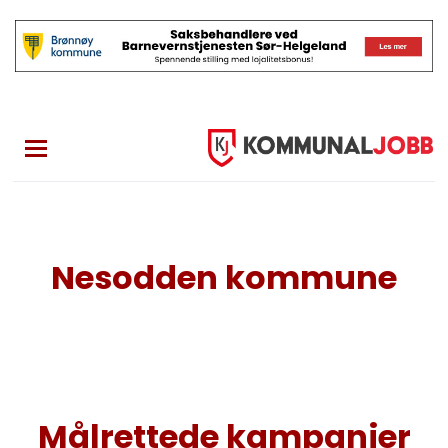
Skip
to
main
content
Nesodden kommune
Målrettede kampanjer