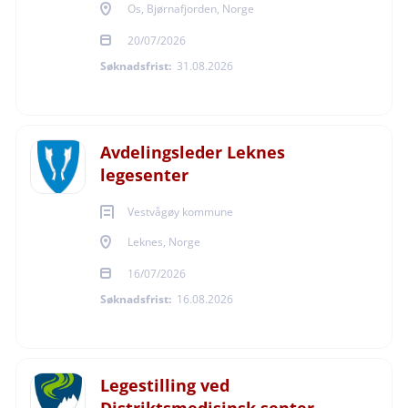
Legesenter,
Hegnasletta 5, 3217 Sandefjord.
Os, Bjørnafjorden, Norge
Sentrumsnært på Kilen i Sandefjord, gangavstand til
20/07/2026
sentrum, enkel adkomst med bil og buss.
Søknadsfrist:
31.08.2026
5- legesenter. Erfaren ALIS veileder på stedet.
Listestørrelse: 970
Avdelingsleder Leknes
Journalsystem: Infodoc
legesenter
---
Vestvågøy kommune
50% vikariat i 6 måneder med oppstart 01.12.2026,
Leknes, Norge
mulighet for forlengelse ved
16/07/2026
Solvang legesenter
- Skiringssalveien 24, 3208
Søknadsfrist:
16.08.2026
Sandefjord
Legesenteret er et 4-legesenter og ligger bare 5 min
Legestilling ved
gange fra tog og buss-stasjon.