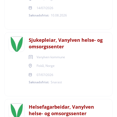
01.09.2026
14/07/2026
Søknadsfrist:
10.08.2026
Ansettelsesform
Sjukepleiar, Vanylven helse- og
omsorgssenter
Vikariat
Vanylven kommune
Fiskå, Norge
07/07/2026
Om Sandefjord
Søknadsfrist:
Snarast
kommune
Helsefagarbeidar, Vanylven
Sandefjord er en kommune med stor tilflytting, rask
helse- og omsorgssenter
ekspansjon og spennende utviklingsmuligheter.