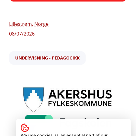
Søk
Søk
Lillestrøm, Norge
08/07/2026
utdanningsleder i teknologiske fag fagskolen viken studiested kjeller
UNDERVISNING - PEDAGOGIKK
Utdanningsleder i
teknologiske fag - Fagskolen
Viken, studiested Kjeller
Akershus fylkeskommune
Lillestrøm, Norge
08/07/2026
Søknadsfrist:
13.08.2026
We use cookies as an essential part of our