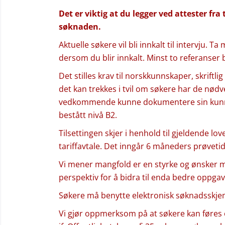
Det er viktig at du legger ved attester fra 
søknaden.
Aktuelle søkere vil bli innkalt til intervju. 
dersom du blir innkalt. Minst to referanser
Det stilles krav til norskkunnskaper, skriftl
det kan trekkes i tvil om søkere har de nød
vedkommende kunne dokumentere sin kun
bestått nivå B2.
Tilsettingen skjer i henhold til gjeldende lo
tariffavtale. Det inngår 6 måneders prøvetid 
Vi mener mangfold er en styrke og ønsker m
perspektiv for å bidra til enda bedre oppga
Søkere må benytte elektronisk søknadsskje
Vi gjør oppmerksom på at søkere kan føres o