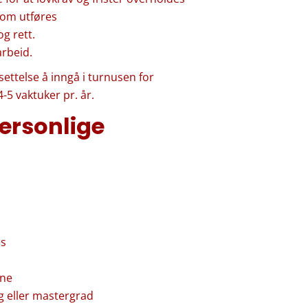
som utføres
g rett.
arbeid.
nsettelse å inngå i turnusen for
5 vaktuker pr. år.
personlige
es
vne
g eller mastergrad