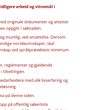
tidligere arbeid og vitnemål i
Ta med originale dokumenter og attester
 bes oppgitt i søknaden.
ig og muntlig, ved ansettelse. Dersom
vendige norskkunnskaper, skal
nskap ved språkprøvebevis minimum
ver, reglementer og gjeldende
i tilsettingen.
edarbeidere med ulik livserfaring og
veløsning.
ma på denne siden.
pp på offentlig søkerliste