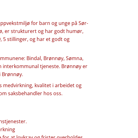
 oppvekstmiljø for barn og unge på Sør-
jø, er strukturert og har godt humør,
 5 stillinger, og har et godt og
kommunene: Bindal, Brønnøy, Sømna,
en interkommunal tjeneste. Brønnøy er
i Brønnøy.
 medvirkning, kvalitet i arbeidet og
er som saksbehandler hos oss.
nstjenester.
irkning
 for at lovkrav og frister overholdes