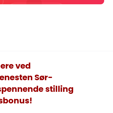
ere ved
enesten Sør-
spennende stilling
tsbonus!