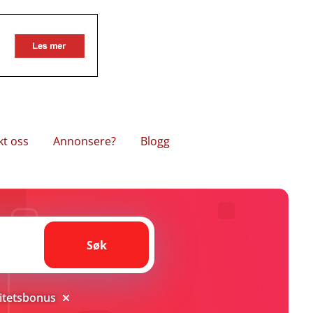
kt oss
Annonsere?
Blogg
Søk
Søk
litetsbonus