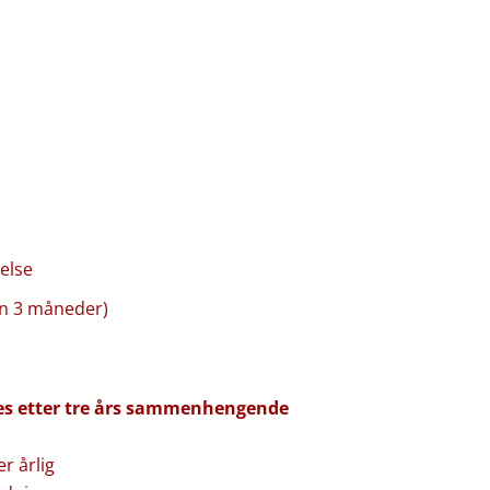
telse
nn 3 måneder)
les etter tre års sammenhengende
r årlig