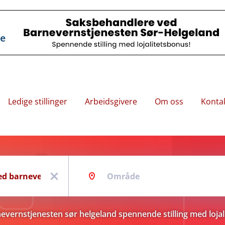
Ledige stillinger
Arbeidsgivere
Om oss
Konta
Område
x
vernstjenesten sør helgeland spennende stilling med loja