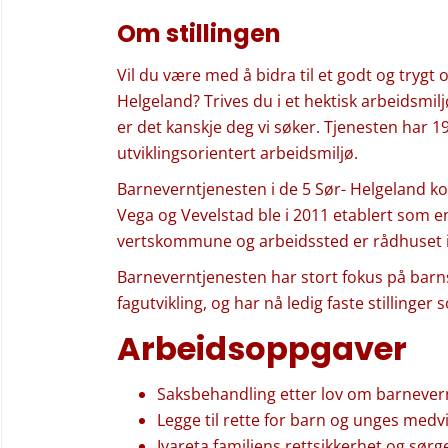
Om stillingen
Vil du være med å bidra til et godt og trygt
Helgeland? Trives du i et hektisk arbeidsmil
er det kanskje deg vi søker. Tjenesten har 19,
utviklingsorientert arbeidsmiljø.
Barneverntjenesten i de 5 Sør- Helgeland 
Vega og Vevelstad ble i 2011 etablert som 
vertskommune og arbeidssted er rådhuset 
Barneverntjenesten har stort fokus på barns
fagutvikling, og har nå ledig faste stilling
Arbeidsoppgaver
Saksbehandling etter lov om barnever
Legge til rette for barn og unges medv
Ivareta familiens rettsikkerhet og sørge