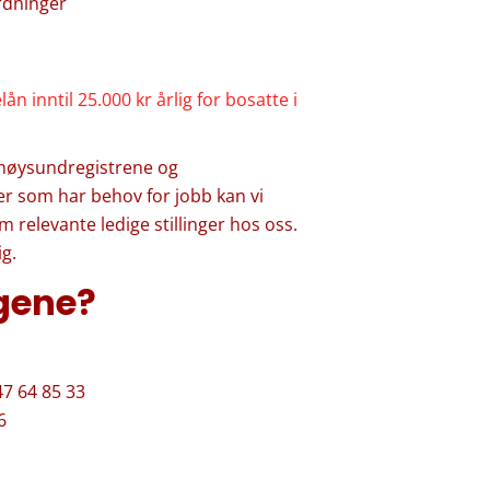
rdninger
n inntil 25.000 kr årlig for bosatte i
nnøysundregistrene og
ner som har behov for jobb kan vi
 relevante ledige stillinger hos oss.
lig.
ngene?
47 64 85 33
6