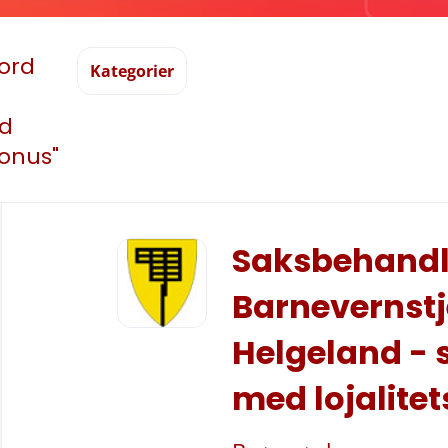
eord
Kategorier
nd
bonus"
Back
to
Saksbehandl
job
list
Barnevernstj
Helgeland - 
med lojalite