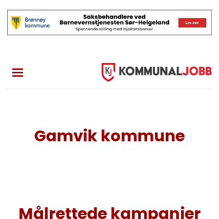
Skip
to
main
content
Gamvik kommune
Målrettede kampanjer