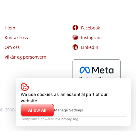
Hjem
Facebook
Kontakt oss
Instagram
Om oss
LinkedIn
Vilkår og personvern
We use cookies as an essential part of our
website.
© 2008-2026
Riksmedia AS
Allow All
Manage Settings
Compliance powered by
ComplyDog