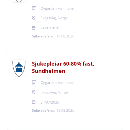
Telefon: 93035703
Øygarden kommune
E-post:
Anne-birthe.bjoroy@bergen.kommune.no
Skogsvåg, Norge
24/07/2026
Søknadsfrist:
18.08.2026
Søknadsfrist
Sjukepleiar 60-80% fast,
07.08.2026
Sundheimen
Øygarden kommune
Skogsvåg, Norge
Ansettelsesform
24/07/2026
Søknadsfrist:
18.08.2026
Fast