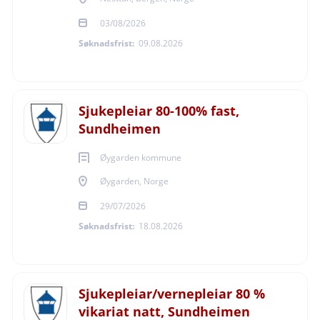
personalet
03/08/2026
Du har godt humør og glimt i øyet!
Søknadsfrist:
09.08.2026
Vi tilbyr
En arbeidsplass som er en inkluderende arbeidsliv
(IA)-bedrift.
Sjukepleiar 80-100% fast,
Utfordrende og varierte arbeidsoppgaver.
Sundheimen
Dyktige kollegaer og et spennende
Øygarden kommune
profesjonsfelleskap.
Et positivt arbeidsmiljø med engasjerte
Øygarden, Norge
medarbeidere.
29/07/2026
Lønn- og personalrettigheter etter gjeldende
Søknadsfrist:
18.08.2026
avtaleverk for stat og kommune.
Kontaktinformasjon
Sjukepleiar/vernepleiar 80 %
Anne-Birthe Nyhammer Bjorøy
vikariat natt, Sundheimen
Rektor