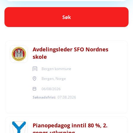
Søk
Bergen, Norge
Søk
06/08/2026
LEDELSE
Next
Avdelingsleder SFO Nordnes
skole
UNDERVISNING - PEDAGOGIKK
Bergen kommune
Bergen, Norge
06/08/2026
Søknadsfrist:
07.08.2026
Pianopedagog inntil 80 %, 2.
gongs utlysning