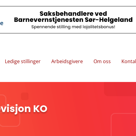
Ledige stillinger
Arbeidsgivere
Om oss
Konta
visjon KO