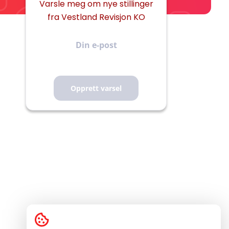
Varsle meg om nye stillinger
fra Vestland Revisjon KO
Din
e-
post