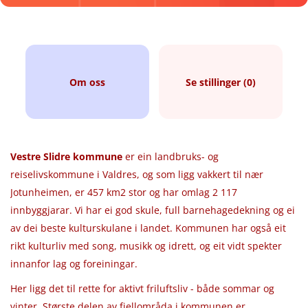
Om oss
Se stillinger (0)
Vestre Slidre kommune
er ein landbruks- og
reiselivskommune i Valdres, og som ligg vakkert til nær
Jotunheimen, er 457 km2 stor og har omlag 2 117
innbyggjarar. Vi har ei god skule, full barnehagedekning og ei
av dei beste kulturskulane i landet. Kommunen har også eit
rikt kulturliv med song, musikk og idrett, og eit vidt spekter
innanfor lag og foreiningar.
Her ligg det til rette for aktivt friluftsliv - både sommar og
vinter. Største delen av fjellområda i kommunen er