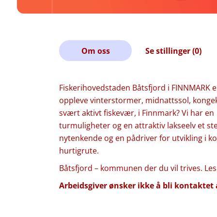
Om oss
Se stillinger (0)
Fiskerihovedstaden Båtsfjord i FINNMARK 
oppleve vinterstormer, midnattssol, kongek
svært aktivt fiskevær, i Finnmark? Vi har en 
turmuligheter og en attraktiv lakseelv et st
nytenkende og en pådriver for utvikling i
hurtigrute.
Båtsfjord – kommunen der du vil trives. Le
Arbeidsgiver ønsker ikke å bli kontaktet