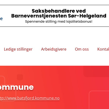
Ledige stillinger
Arbeidsgivere
Om oss
Konta
 kommune
tp://www.batsfjord.kommune.no