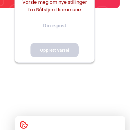
Varsle meg om nye stillinger
fra Båtsfjord kommune
Din
e-
post