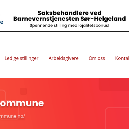
Ledige stillinger
Arbeidsgivere
Om oss
Konta
 kommune
ommune.no/