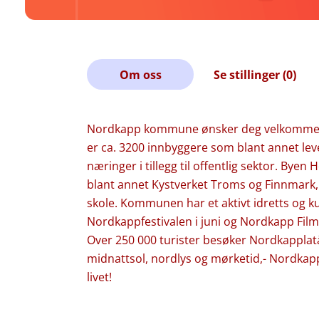
Om oss
Se stillinger (0)
Nordkapp kommune ønsker deg velkommen t
er ca. 3200 innbyggere som blant annet lever
næringer i tillegg til offentlig sektor. By
blant annet Kystverket Troms og Finnmark
skole. Kommunen har et aktivt idretts og kul
Nordkappfestivalen i juni og Nordkapp Filmfe
Over 250 000 turister besøker Nordkapplat
midnattsol, nordlys og mørketid,- Nordkap
livet!