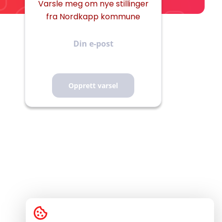
Varsle meg om nye stillinger
fra Nordkapp kommune
Din
e-
post