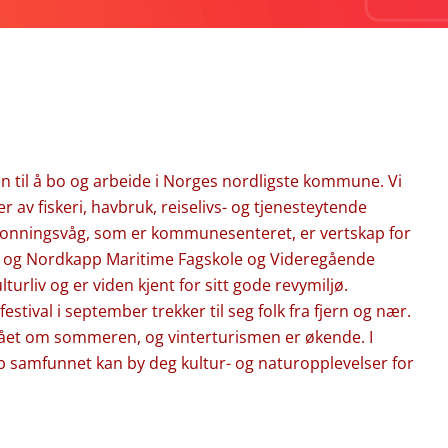
il å bo og arbeide i Norges nordligste kommune. Vi
 av fiskeri, havbruk, reiselivs- og tjenesteytende
en Honningsvåg, som er kommunesenteret, er vertskap for
, og Nordkapp Maritime Fagskole og Videregående
turliv og er viden kjent for sitt gode revymiljø.
stival i september trekker til seg folk fra fjern og nær.
ået om sommeren, og vinterturismen er økende. I
p samfunnet kan by deg kultur- og naturopplevelser for