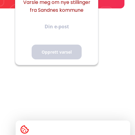
Varsle meg om nye stillinger
fra Sandnes kommune
Din
e-
post