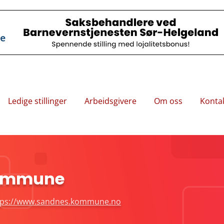
Ledige stillinger
Arbeidsgivere
Om oss
Konta
ommune
tps://www.sandnes.kommune.no