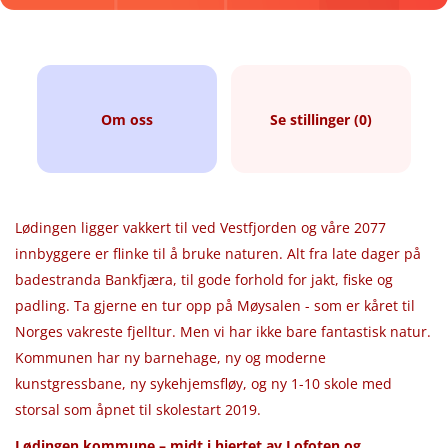
Om oss
Se stillinger (0)
Lødingen ligger vakkert til ved Vestfjorden og våre 2077
innbyggere er flinke til å bruke naturen. Alt fra late dager på
badestranda Bankfjæra, til gode forhold for jakt, fiske og
padling. Ta gjerne en tur opp på Møysalen - som er kåret til
Norges vakreste fjelltur. Men vi har ikke bare fantastisk natur.
Kommunen har ny barnehage, ny og moderne
kunstgressbane, ny sykehjemsfløy, og ny 1-10 skole med
storsal som åpnet til skolestart 2019.
Lødingen kommune – midt i hjertet av Lofoten og