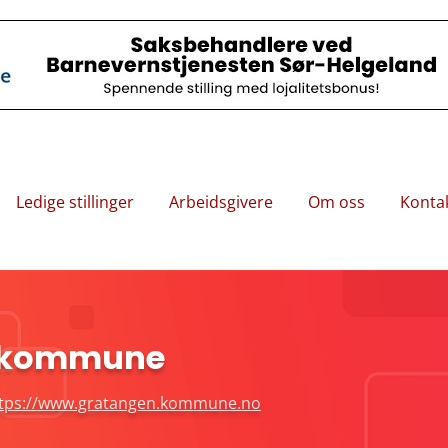
Ledige stillinger
Arbeidsgivere
Om oss
Konta
 kommune
tps://www.gratangen.kommune.no