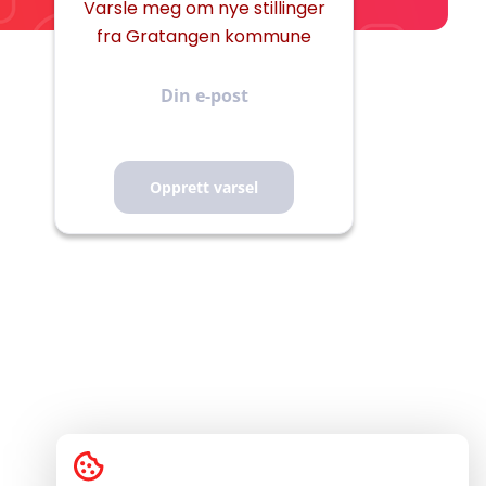
Varsle meg om nye stillinger
fra Gratangen kommune
Din
e-
post