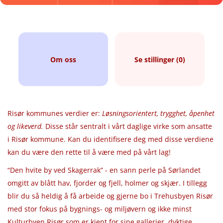
Om oss
Se stillinger (0)
Risør kommunes verdier er:
Løsningsorientert, trygghet, åpenhet
og likeverd.
Disse står sentralt i vårt daglige virke som ansatte
i Risør kommune. Kan du identifisere deg med disse verdiene
kan du være den rette til å være med på vårt lag!
“Den hvite by ved Skagerrak” - en sann perle på Sørlandet
omgitt av blått hav, fjorder og fjell, holmer og skjær. I tillegg
blir du så heldig å få arbeide og gjerne bo i Trehusbyen Risør
med stor fokus på bygnings- og miljøvern og ikke minst
Kulturbyen Risør som er kjent for sine gallerier, dyktige