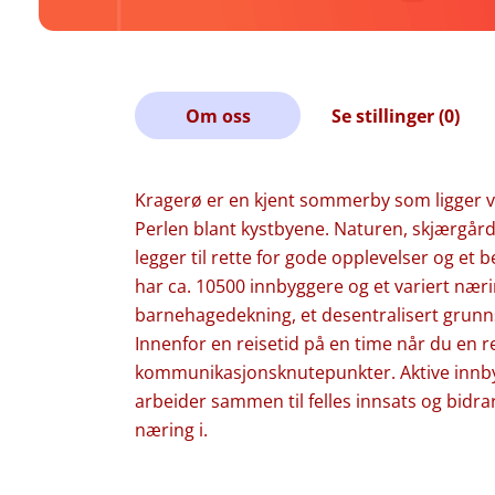
Om oss
Se stillinger (0)
Kragerø er en kjent sommerby som ligger va
Perlen blant kystbyene. Naturen, skjærgår
legger til rette for gode opplevelser og et b
har ca. 10500 innbyggere og et variert næri
barnehagedekning, et desentralisert grunns
Innenfor en reisetid på en time når du en r
kommunikasjonsknutepunkter. Aktive innby
arbeider sammen til felles innsats og bidrar
næring i.