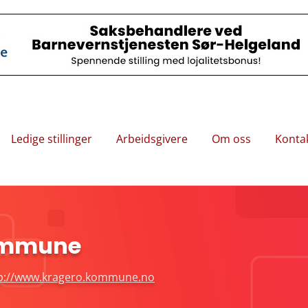
Ledige stillinger
Arbeidsgivere
Om oss
Konta
ommune
p://www.kragero.kommune.no