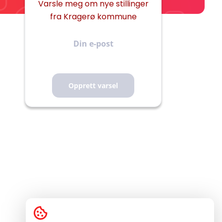
Varsle meg om nye stillinger
fra Kragerø kommune
Din
e-
post