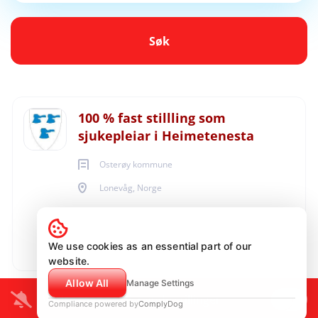
Søk
Søk
Lonevåg, Norge
15/06/2026
Next
100 % fast stillling som
sjukepleiar i Heimetenesta
HELSE - SOSIAL - OMSORG
Osterøy kommune
Lonevåg, Norge
15/06/2026
Søknadsfrist:
09.08.2026
We use cookies as an essential part of our
website.
Allow All
Manage Settings
Varlse meg om lignende stillinger
Compliance powered by
ComplyDog