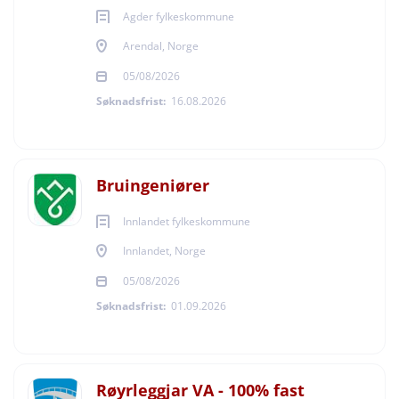
Agder fylkeskommune
Arendal, Norge
05/08/2026
Søknadsfrist:
16.08.2026
Bruingeniører
Innlandet fylkeskommune
Innlandet, Norge
05/08/2026
Søknadsfrist:
01.09.2026
Røyrleggjar VA - 100% fast