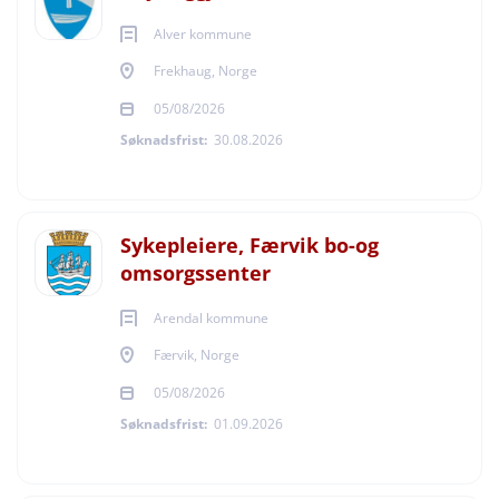
Alver kommune
Frekhaug, Norge
05/08/2026
Søknadsfrist:
30.08.2026
Sykepleiere, Færvik bo-og
omsorgssenter
Arendal kommune
Færvik, Norge
05/08/2026
Søknadsfrist:
01.09.2026