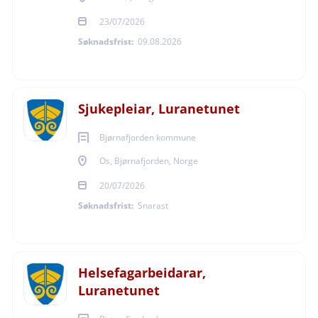
23/07/2026
Søknadsfrist:
09.08.2026
Sjukepleiar, Luranetunet
Bjørnafjorden kommune
Os, Bjørnafjorden, Norge
20/07/2026
Søknadsfrist:
Snarast
Helsefagarbeidarar,
Luranetunet