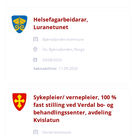
Line Nordal Andersen
Avdelingsleder
Telefon: +4746441694
Helsefagarbeidarar,
E-post:
Line.Nordal.Andersen@arendal.kommune.no
Luranetunet
Bjørnafjorden kommune
Os, Bjørnafjorden, Norge
Søknadsfrist
03/08/2026
Søknadsfrist:
11.09.2026
01.09.2026
Sykepleier/ vernepleier, 100 %
fast stilling ved Verdal bo- og
behandlingssenter, avdeling
Ansettelsesform
Kvislatun
Verdal kommune
Fast