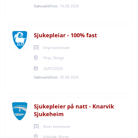
Søknadsfrist:
16.08.2026
Sjukepleiar - 100% fast
Vinje kommune
Vinje, Norge
24/07/2026
Søknadsfrist:
30.08.2026
Sjukepleier på natt - Knarvik
Sjukeheim
Alver kommune
Isdalstø, Norge