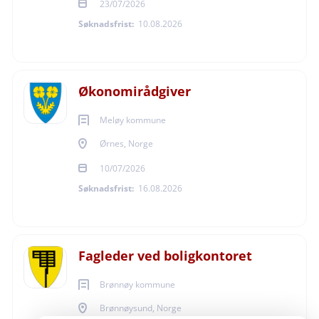
Synliggjøre og samhandle på tvers av
23/07/2026
tjenesteområder og prosesser.
Søknadsfrist:
10.08.2026
Legge til rette for god og pålitelig rapportering og
styringsinformasjon.
Gjennomføre økonomiske analyser og gi støtte og
Økonomirådgiver
veiledning til ledere.
Delta i kommunes budsjett- og
Meløy kommune
rapporteringsprosesser.
Ørnes, Norge
Delta på ledermøter og fagsamlinger samt drive
10/07/2026
økonomiveiledning for kommunens ledere.
Søknadsfrist:
16.08.2026
Du må håndtere perioder med høyt arbeidspress og
stramme tidsfrister. Sammensetningen av
arbeidsoppgaver kan endres og tilpasses i henhold til
kommunes prioriteringer.
Fagleder ved boligkontoret
Stillingen som controller har en sentral rolle i å sikre
Brønnøy kommune
strategisk tenkning, samhandling og god økonomistyring
Brønnøysund, Norge
gjennom budsjettarbeid, analyser og